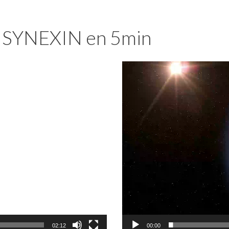
e SYNEXIN en 5min
Lecteur
vidéo
02:12
00:00