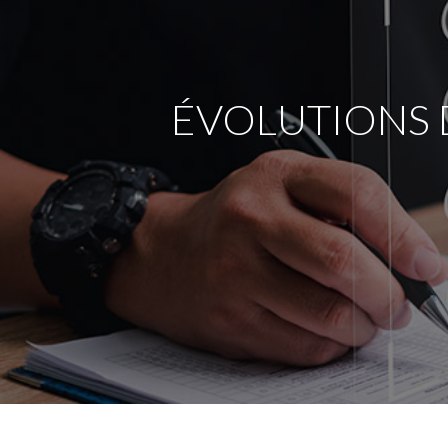
1
DES
GMP
EU
ÉVOLUTIONS D