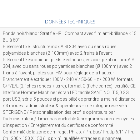
DONNÉES TECHNIQUES
Fonds noir/blanc : Stratifié HPL Compact avec film anti-brillance < 15
BU à 60°
Piètement fixe : structure inox AISI 304 avec ou sans roues
polyamides blanches (Ø 100mm) avec 2 freins à l’avant
Piètement télescopique : pieds électriques, en acier peint ou Inox AISI
304, avec ou sans roues polyamides blanches (Ø 100mm) avec 2
freins à l’avant, pilotés sur IHM pour réglage de la hauteur
Branchement électrique : 100 V - 240 V / 50-60 Hz / 200 W, formats
C/F/E/L (2 fiches rondes + terre), format G (fiche carrée), certifiée CE
Interface Homme Machine : écran LED tactile SANTINO LT 5,0 SG
port USB, série, 5 pouces et possibilité de prendre la main à distance
/ 3 modes : administrateur & opérateurs + métrologue réservé à
STERIGENE / Personnalisation des profils opérateurs par
l'administrateur / Timer paramétrable & programmation des cycles
d'inspection / Enregistrement du certificat de conformité
Conformité de la zone de mirage : Ph. Jp. / Ph. Eur./ Ph. Jp 6.11 / Ph.
Cn., 300 x 150 X 150 (L x p x h), qualifiée et tracée sur panneau