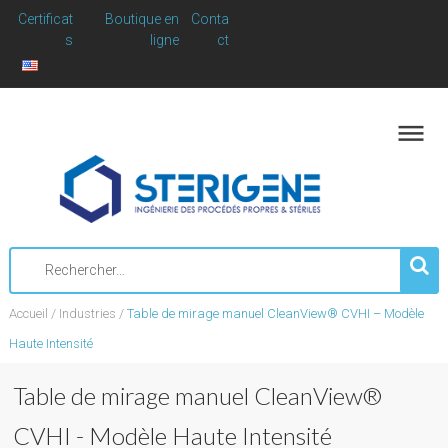
Skip
Certificat
Boutique en
Conta
to
s
ligne
ct
content
Rechercher
:
Accueil
/
Industries
/
Table de mirage manuel CleanView® CVHI – Modèle
Haute Intensité
Table de mirage manuel CleanView®
CVHI - Modèle Haute Intensité