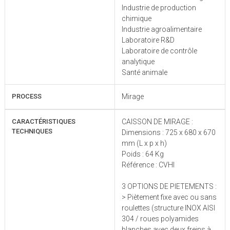
Industrie de production
chimique
Industrie agroalimentaire
Laboratoire R&D
Laboratoire de contrôle
analytique
Santé animale
PROCESS
Mirage
CARACTÉRISTIQUES
CAISSON DE MIRAGE :
TECHNIQUES
Dimensions : 725 x 680 x 670
mm (L x p x h)
Poids : 64 Kg
Référence : CVHI
3 OPTIONS DE PIETEMENTS :
> Piètement fixe avec ou sans
roulettes (structure INOX AISI
304 / roues polyamides
blanches avec deux freins à