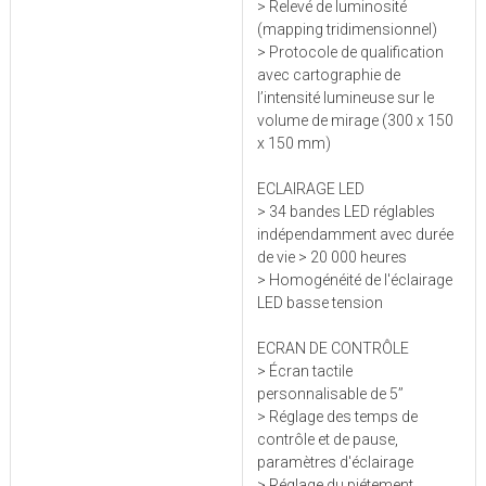
> Relevé de luminosité
(mapping tridimensionnel)
> Protocole de qualification
avec cartographie de
l’intensité lumineuse sur le
volume de mirage (300 x 150
x 150 mm)
ECLAIRAGE LED
> 34 bandes LED réglables
indépendamment avec durée
de vie > 20 000 heures
> Homogénéité de l'éclairage
LED basse tension
ECRAN DE CONTRÔLE
> Écran tactile
personnalisable de 5’’
> Réglage des temps de
contrôle et de pause,
paramètres d'éclairage
> Réglage du piétement