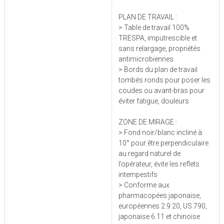
PLAN DE TRAVAIL :
> Table de travail 100%
TRESPA, imputrescible et
sans relargage, propriétés
antimicrobiennes
> Bords du plan de travail
tombés ronds pour poser les
coudes ou avant-bras pour
éviter fatigue, douleurs
ZONE DE MIRAGE :
> Fond noir/blanc incliné à
10° pour être perpendiculaire
au regard naturel de
l’opérateur, évite les reflets
intempestifs
> Conforme aux
pharmacopées japonaise,
européennes 2.9.20, US 790,
japonaise 6.11 et chinoise