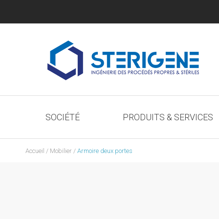
Skip
to
content
SOCIÉTÉ
PRODUITS & SERVICES
Accueil
/
Mobilier
/
Armoire deux portes